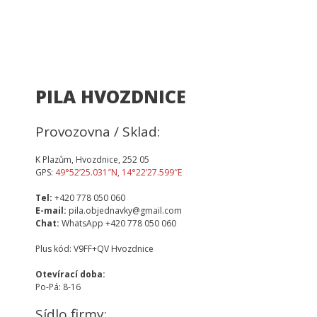
PILA HVOZDNICE
Provozovna / Sklad:
K Plazům, Hvozdnice, 252 05
GPS:
49°52’25.031″N, 14°22’27.599″E
Tel:
+420 778 050 060
E-mail:
pila.objednavky@gmail.com
Chat:
WhatsApp +420 778 050 060
Plus kód: V9FF+QV Hvozdnice
Otevírací doba:
Po-Pá: 8-16
Sídlo firmy: