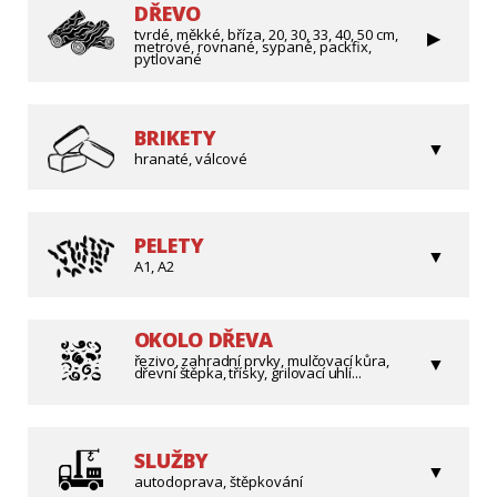
DŘEVO
tvrdé, měkké, bříza, 20, 30, 33, 40, 50 cm,
metrové, rovnané, sypané, packfix,
pytlované
BRIKETY
hranaté, válcové
PELETY
A1, A2
OKOLO DŘEVA
řezivo, zahradní prvky, mulčovací kůra,
dřevní štěpka, třísky, grilovací uhlí...
SLUŽBY
autodoprava, štěpkování