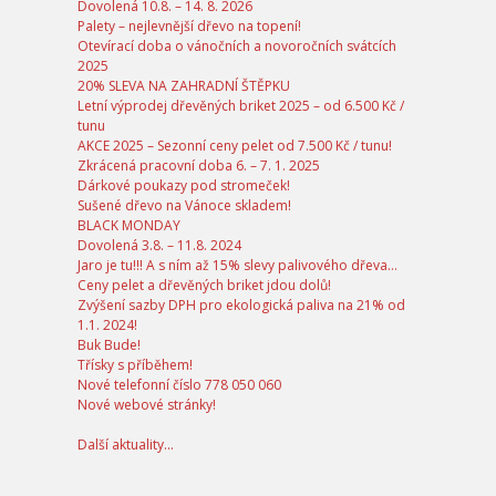
Dovolená 10.8. – 14. 8. 2026
Palety – nejlevnější dřevo na topení!
Otevírací doba o vánočních a novoročních svátcích
2025
20% SLEVA NA ZAHRADNÍ ŠTĚPKU
Letní výprodej dřevěných briket 2025 – od 6.500 Kč /
tunu
AKCE 2025 – Sezonní ceny pelet od 7.500 Kč / tunu!
Zkrácená pracovní doba 6. – 7. 1. 2025
Dárkové poukazy pod stromeček!
Sušené dřevo na Vánoce skladem!
BLACK MONDAY
Dovolená 3.8. – 11.8. 2024
Jaro je tu!!! A s ním až 15% slevy palivového dřeva…
Ceny pelet a dřevěných briket jdou dolů!
Zvýšení sazby DPH pro ekologická paliva na 21% od
1.1. 2024!
Buk Bude!
Třísky s příběhem!
Nové telefonní číslo 778 050 060
Nové webové stránky!
Další aktuality...