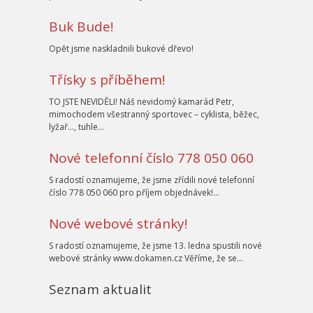
Buk Bude!
Opět jsme naskladnili bukové dřevo!
Třísky s příběhem!
TO JSTE NEVIDĚLI! Náš nevidomý kamarád Petr,
mimochodem všestranný sportovec – cyklista, běžec,
lyžař…, tuhle…
Nové telefonní číslo 778 050 060
S radostí oznamujeme, že jsme zřídili nové telefonní
číslo 778 050 060 pro příjem objednávek!…
Nové webové stránky!
S radostí oznamujeme, že jsme 13. ledna spustili nové
webové stránky www.dokamen.cz Věříme, že se…
Seznam aktualit