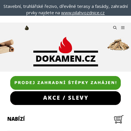
Přeskočit
Stavební, truhlářské řezivo, dřevěné terasy a fasády, zahradní
na
prvky najdete na
www.pilahvozdnice.cz
obsah
Menu
NABÍZÍ