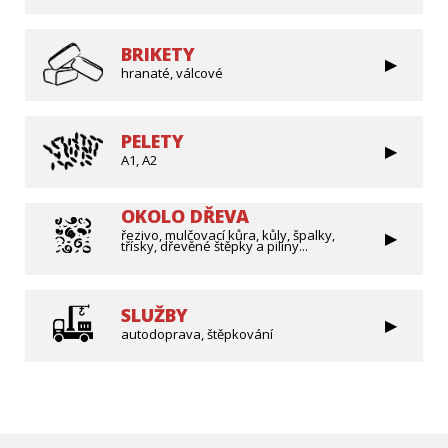
BRIKETY
hranaté, válcové
PELETY
A1, A2
OKOLO DŘEVA
řezivo, mulčovací kůra, kůly, špalky,
třísky, dřevěné štěpky a piliny...
SLUŽBY
autodoprava, štěpkování