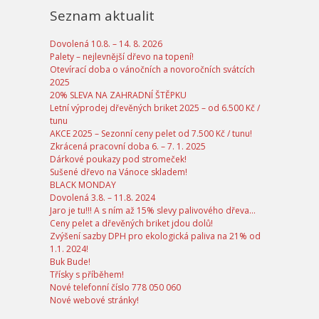
Seznam aktualit
Dovolená 10.8. – 14. 8. 2026
Palety – nejlevnější dřevo na topení!
Otevírací doba o vánočních a novoročních svátcích
2025
20% SLEVA NA ZAHRADNÍ ŠTĚPKU
Letní výprodej dřevěných briket 2025 – od 6.500 Kč /
tunu
AKCE 2025 – Sezonní ceny pelet od 7.500 Kč / tunu!
Zkrácená pracovní doba 6. – 7. 1. 2025
Dárkové poukazy pod stromeček!
Sušené dřevo na Vánoce skladem!
BLACK MONDAY
Dovolená 3.8. – 11.8. 2024
Jaro je tu!!! A s ním až 15% slevy palivového dřeva…
Ceny pelet a dřevěných briket jdou dolů!
Zvýšení sazby DPH pro ekologická paliva na 21% od
1.1. 2024!
Buk Bude!
Třísky s příběhem!
Nové telefonní číslo 778 050 060
Nové webové stránky!