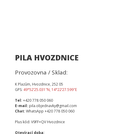
PILA HVOZDNICE
Provozovna / Sklad:
K Plazům, Hvozdnice, 252 05
GPS:
49°52’25.031″N, 14°22’27.599″E
Tel:
+420 778 050 060
E-mail:
pila.objednavky@gmail.com
Chat:
WhatsApp +420 778 050 060
Plus kód: V9FF+QV Hvozdnice
Otevírací doba: