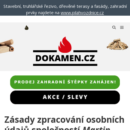
Přeskočit
Stavební, truhlářské řezivo, dřevěné terasy a fasády, zahradní
na
prvky najdete na
www.pilahvozdnice.cz
obsah
Menu
Zásady zpracování osobních
údajů společností
Martin