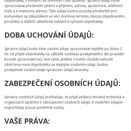
objednávky, s evidencí ve firemním CRM systému. Správce údajů bude
zpracovávat především jméno a příjmení, adresu, společnost, telefonní
číslo a e-mailovou adresu. Tyto údaje budou použity především pro
komunikaci se zákazníkem ve věci domluvy termínu závozu objednaného
produktu a dalších záležitostí nutných k vyřízení objednávky.
DOBA UCHOVÁNÍ ÚDAJŮ:
Správce údajů bude Vaše osobní údaje zpracovávat nejdéle po dobu 2
let od přijetí objednávky na základě souhlasu poskytnutého dle pravidel:
Rozsah zpracování (viz. text výše). Jestliže v tomto období nebude
obdržena nová objednávka se stejnými osobními údaji, budou
poskytnuté osobní údaje správcem údajů smazány.
ZABEZPEČENÍ OSOBNÍCH ÚDAJŮ:
Správce osobních údajů prohlašuje, že přijal veškerá vhodná technická a
organizační opatření k zabezpečení osobních údajů. K osobním údajům
mají přístup pouze pověřené osoby.
VAŠE PRÁVA: