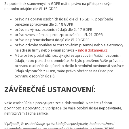
Za podmínek stanovených v GDPR máte:-právo na přístup ke svým
osobním údajům dle čl. 15 GDPR
právo na opravu osobních údajů dle čl. 16 GDPR, popřípadě
omezení zpracování dle čl. 18 GDPR
právo na výmaz osobních údajů dle čl. 17 GDPR
právo vznést námitku proti zpracování dle čl. 21 GDPR
právo na přenositelnost údajů dle čl. 20 GDPR
právo odvolat souhlas se zpracováním písemně nebo elektronicky
na adresu firmy nebo e-mail správce –
info@dokamen.cz
Máte právo podat stížnost týkající se zpracování Vašich osobních
údajů, nebo pokud se domníváte, že bylo porušeno Vaše právo na
ochranu osobních údajů nebo došlo k neplnění povinností správce
údajů plynoucích z GDPR, máte právo obrátit se na Úřad pro
ochranu osobních údajů.
ZÁVĚREČNÉ USTANOVENÍ:
Vaše osobní údaje poskytujete zcela dobrovolně. Nemáte žádnou
povinnost je poskytnout. V případě, že Vaše osobní údaje neposkytnete,
nehrozí Vám žádná sankce.
V případě, že osobní údaje správci údajů neposkytnete, budou možnosti
objednávky omezené pouze na vlastní odběr produktu ve skladu 25205