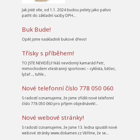
Jak jistě víte, od 1.1. 2024 budou pelety jako palivo
patřit do základní sazby DPH…
Buk Bude!
Opět jsme naskladnili bukové dřevo!
Třísky s příběhem!
TO JSTE NEVIDĚLI! Náš nevidomý kamarád Petr,
mimochodem všestranný sportovec – cyklista, běžec,
lyžař…, tuhle…
Nové telefonní číslo 778 050 060
S radostí oznamujeme, že jsme zřídili nové telefonní
číslo 778 050 060 pro příjem objednávek!…
Nové webové stránky!
S radostí oznamujeme, že jsme 13. ledna spustili nové
webové stránky www.dokamen.cz Věříme, že se…