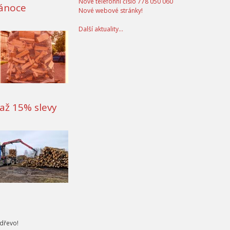
Nové telefonní číslo 778 050 060
Vánoce
Nové webové stránky!
Další aktuality...
m až 15% slevy
 dřevo!