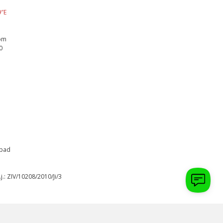
9″E
com
0
ápad
.j.: ZIV/10208/2010/Ji/3