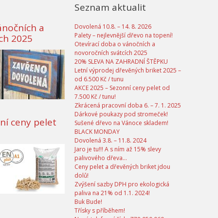
Seznam aktualit
ánočních a
Dovolená 10.8. – 14. 8. 2026
Palety – nejlevnější dřevo na topení!
ích 2025
Otevírací doba o vánočních a
novoročních svátcích 2025
20% SLEVA NA ZAHRADNÍ ŠTĚPKU
Letní výprodej dřevěných briket 2025 –
od 6.500 Kč / tunu
AKCE 2025 – Sezonní ceny pelet od
7.500 Kč / tunu!
Zkrácená pracovní doba 6. – 7. 1. 2025
Dárkové poukazy pod stromeček!
ní ceny pelet
Sušené dřevo na Vánoce skladem!
BLACK MONDAY
Dovolená 3.8. – 11.8. 2024
Jaro je tu!!! A s ním až 15% slevy
palivového dřeva…
Ceny pelet a dřevěných briket jdou
dolů!
Zvýšení sazby DPH pro ekologická
paliva na 21% od 1.1. 2024!
Buk Bude!
Třísky s příběhem!