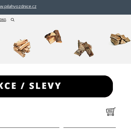
.pilahvozdnice.cz
 060
.