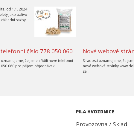
 víte, od 1.1. 2024
lety jako palivo
o základní sazby
telefonní číslo 778 050 060
Nové webové strán
í oznamujeme, že jsme zřídili nové telefonní
S radostí oznamujeme, že jsme
8 050 060 pro příjem objednávek!…
nové webové stránky www.dok
se…
PILA HVOZDNICE
Provozovna / Sklad: