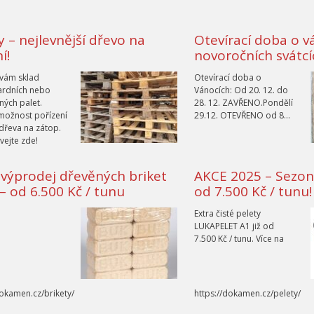
y – nejlevnější dřevo na
Otevírací doba o v
í!
novoročních svátc
vám sklad
Otevírací doba o
ardních nebo
Vánocích: Od 20. 12. do
ých palet.
28. 12. ZAVŘENO.Pondělí
 možnost pořízení
29.12. OTEVŘENO od 8…
dřeva na zátop.
ejte zde!
 výprodej dřevěných briket
AKCE 2025 – Sezon
– od 6.500 Kč / tunu
od 7.500 Kč / tunu!
Extra čisté pelety
LUKAPELET A1 již od
7.500 Kč / tunu. Více na
dokamen.cz/brikety/
https://dokamen.cz/pelety/