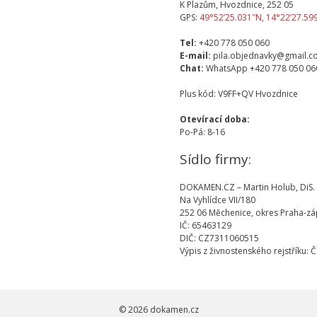
K Plazům, Hvozdnice, 252 05
GPS:
49°52’25.031″N, 14°22’27.59
Tel:
+420 778 050 060
E-mail:
pila.objednavky@gmail.
Chat:
WhatsApp +420 778 050 06
Plus kód: V9FF+QV Hvozdnice
Otevírací doba:
Po-Pá: 8-16
Sídlo firmy:
DOKAMEN.CZ – Martin Holub, DiS.
Na Vyhlídce VII/180
252 06 Měchenice, okres Praha-z
IČ: 65463129
DIČ: CZ7311060515
Výpis z živnostenského rejstříku: Č
© 2026
dokamen.cz