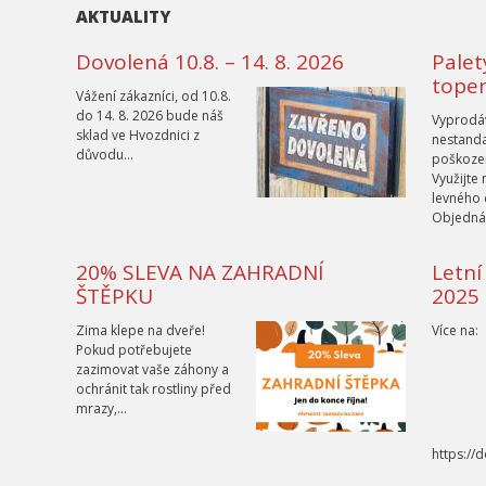
AKTUALITY
Dovolená 10.8. – 14. 8. 2026
Palet
topen
Vážení zákazníci, od 10.8.
do 14. 8. 2026 bude náš
Vyprodá
sklad ve Hvozdnici z
nestand
důvodu…
poškozen
Využijte
levného 
Objednáv
20% SLEVA NA ZAHRADNÍ
Letní
ŠTĚPKU
2025 
Zima klepe na dveře!
Více na:
Pokud potřebujete
zazimovat vaše záhony a
ochránit tak rostliny před
mrazy,…
https://