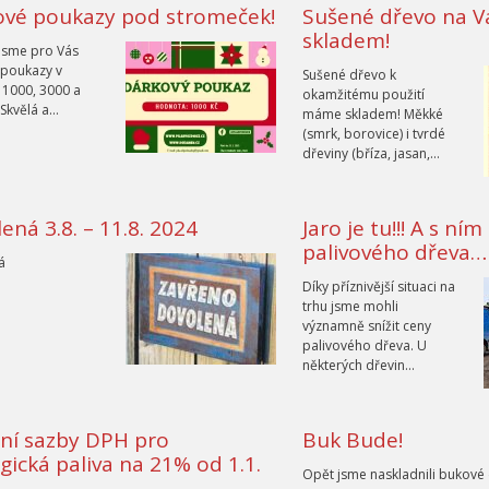
ové poukazy pod stromeček!
Sušené dřevo na 
skladem!
 jsme pro Vás
 poukazy v
Sušené dřevo k
1000, 3000 a
okamžitému použití
 Skvělá a…
máme skladem! Měkké
(smrk, borovice) i tvrdé
dřeviny (bříza, jasan,…
ená 3.8. – 11.8. 2024
Jaro je tu!!! A s ní
palivového dřeva…
á
Díky příznivější situaci na
trhu jsme mohli
významně snížit ceny
palivového dřeva. U
některých dřevin…
ní sazby DPH pro
Buk Bude!
gická paliva na 21% od 1.1.
Opět jsme naskladnili bukové