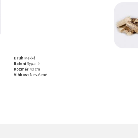
Druh
Měkké
Balení
Sypané
Rozměr
40 cm
Vlhkost
Nesušené