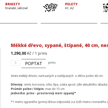
BRIKETY
PELETY
hranaté, válcové
A1, A2
Měkké dřevo, sypané, štípané, 40 cm, ne
1.290,00
Kč
/ 1 prms
Měkké
POPTAT
prms
dřevo,
sypané,
štípané,
Směs měkký dřevin, nařezaných a naštípaných o délce polen 40 cm.
40
cm,
Dřeviny:
smrk, borovice, olše, lípa, osika apod. (dle aktuálního skladu)
nesušené
Průměr polen
/ štěpin:
max do 15 cm
množství
Jednotka: prms - prostorový metr sypaný*
*1 metru sypaného (prms) dřeva odpovídá cca 0,65 metru rovnaného 