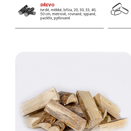
DŘEVO
tvrdé, měkké, bříza, 20, 30, 33, 40,
50 cm, metrové, rovnané, sypané,
packfix, pytlované