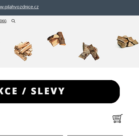
.pilahvozdnice.cz
 060
.