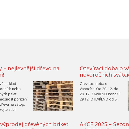
y – nejlevnější dřevo na
Otevírací doba o v
í!
novoročních svátc
vám sklad
Otevírací doba o
ardních nebo
Vánocích: Od 20. 12. do
ých palet.
28. 12. ZAVŘENO.Pondělí
 možnost pořízení
29.12. OTEVŘENO od 8…
dřeva na zátop.
ejte zde!
 výprodej dřevěných briket
AKCE 2025 – Sezon