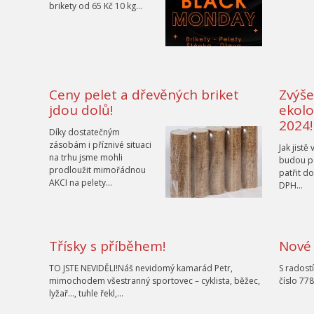
brikety od 65 Kč 10 kg…
Ceny pelet a dřevěných briket
Zvýše
jdou dolů!
ekolo
2024!
Díky dostatečným
zásobám i příznivé situaci
Jak jistě
na trhu jsme mohli
budou pe
prodloužit mimořádnou
patřit d
AKCI na pelety…
DPH…
Třísky s příběhem!
Nové 
TO JSTE NEVIDĚLI!Náš nevidomý kamarád Petr,
S radost
mimochodem všestranný sportovec – cyklista, běžec,
číslo 77
lyžař…, tuhle řekl,…