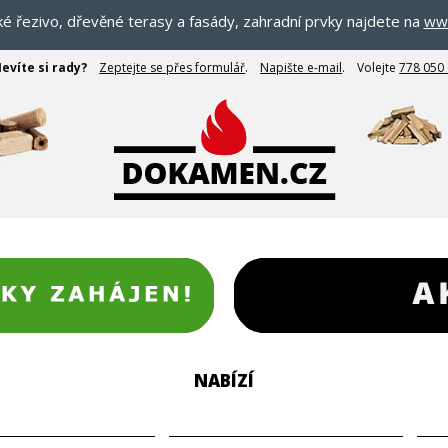
ské řezivo, dřevěné terasy a fasády, zahradní prvky najdete na
www
evíte si rady?
Zeptejte se přes formulář
.
Napište e-mail
.
Volejte
778 050
NABÍZÍ