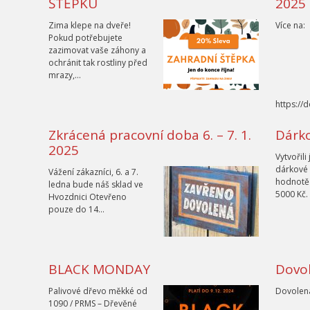
ŠTĚPKU
2025 
Zima klepe na dveře!
Více na:
Pokud potřebujete
zazimovat vaše záhony a
ochránit tak rostliny před
mrazy,…
https://
Zkrácená pracovní doba 6. – 7. 1.
Dárk
2025
Vytvořili
dárkové
Vážení zákazníci, 6. a 7.
hodnotě 
ledna bude náš sklad ve
5000 Kč.
Hvozdnici Otevřeno
pouze do 14…
BLACK MONDAY
Dovol
Palivové dřevo měkké od
Dovolen
1090 / PRMS – Dřevěné