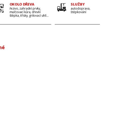
OKOLO DŘEVA
SLUŽBY
řezivo, zahradní prvky,
autodoprava,
mulčovací kůra, dřevní
štěpkování
štěpka, třísky, grilovací uhlí...
né