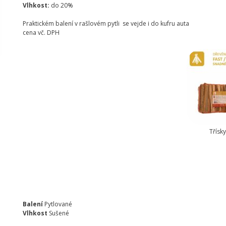
Vlhkost:
do 20%
Praktickém balení v rašlovém pytli se vejde i do kufru auta
cena vč. DPH
Třísky
Balení
Pytlované
Vlhkost
Sušené