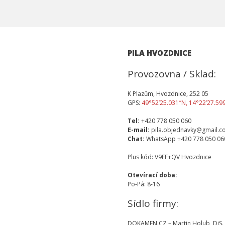
PILA HVOZDNICE
Provozovna / Sklad:
K Plazům, Hvozdnice, 252 05
GPS:
49°52’25.031″N, 14°22’27.59
Tel:
+420 778 050 060
E-mail:
pila.objednavky@gmail.
Chat:
WhatsApp +420 778 050 06
Plus kód: V9FF+QV Hvozdnice
Otevírací doba:
Po-Pá: 8-16
Sídlo firmy:
DOKAMEN.CZ – Martin Holub, DiS.