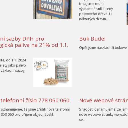
trhu jsme mohli
významně snížit ceny
palivového dřeva. U
některých dřevin…
ní sazby DPH pro
Buk Bude!
gická paliva na 21% od 1.1.
Opět jsme naskladnili bukové
 víte, od 1.1. 2024
lety jako palivo
o základní sazby
telefonní číslo 778 050 060
Nové webové strán
í oznamujeme, že jsme zřídili nové telefonní
S radostí oznamujeme, že jsme
8 050 060 pro příjem objednávek!…
nové webové stránky www.dok
se…