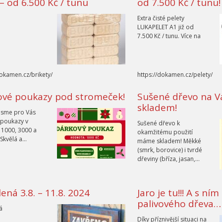
– od 6.500 Kč / tunu
od 7.500 Kč / tunu!
Extra čisté pelety
LUKAPELET A1 již od
7.500 Kč / tunu. Více na
dokamen.cz/brikety/
https://dokamen.cz/pelety/
ové poukazy pod stromeček!
Sušené dřevo na 
skladem!
 jsme pro Vás
 poukazy v
Sušené dřevo k
1000, 3000 a
okamžitému použití
 Skvělá a…
máme skladem! Měkké
(smrk, borovice) i tvrdé
dřeviny (bříza, jasan,…
ená 3.8. – 11.8. 2024
Jaro je tu!!! A s ní
palivového dřeva…
á
Díky příznivější situaci na