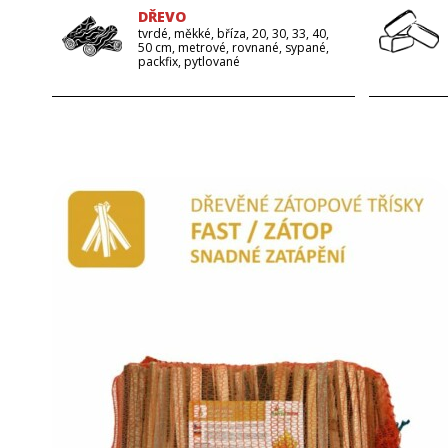
DŘEVO
tvrdé, měkké, bříza, 20, 30, 33, 40,
50 cm, metrové, rovnané, sypané,
packfix, pytlované