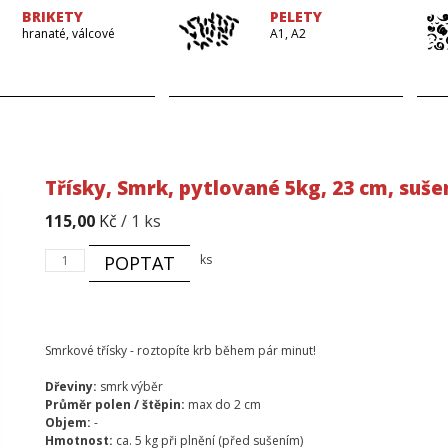
BRIKETY
PELETY
hranaté, válcové
A1, A2
Třísky, Smrk, pytlované 5kg, 23 cm, suše
115,00
Kč
/ 1 ks
Třísky,
POPTAT
ks
Smrk,
pytlované
5kg,
23
cm,
Smrkové třísky - roztopíte krb během pár minut!
sušené
množství
Dřeviny:
smrk výběr
Průměr polen / štěpin:
max do 2 cm
Objem:
-
Hmotnost:
ca. 5 kg při plnění (před sušením)