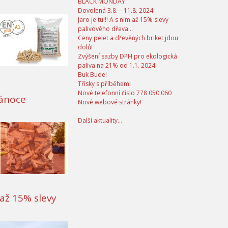
BLACK MONDAY
Dovolená 3.8. – 11.8. 2024
Jaro je tu!!! A s ním až 15% slevy
palivového dřeva…
Ceny pelet a dřevěných briket jdou
dolů!
Zvýšení sazby DPH pro ekologická
paliva na 21% od 1.1. 2024!
Buk Bude!
Třísky s příběhem!
Nové telefonní číslo 778 050 060
Vánoce
Nové webové stránky!
Další aktuality...
m až 15% slevy