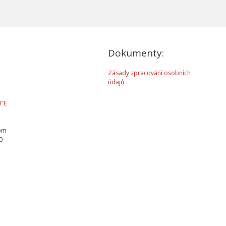
Dokumenty:
Zásady zpracování osobních
údajů
9″E
com
0