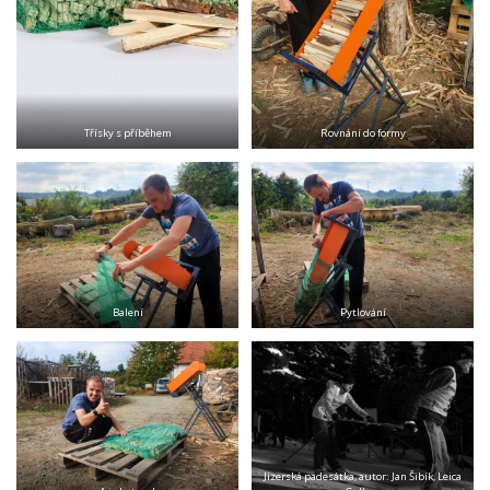
Třísky s příběhem
Rovnání do formy
Balení
Pytlování
Jizerská padesátka, autor: Jan Šibík, Leica