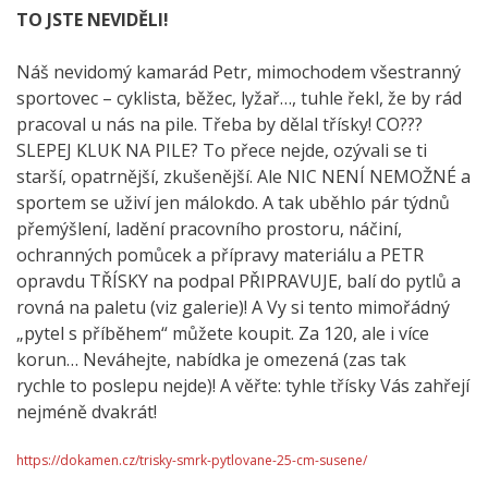
TO JSTE NEVIDĚLI!
Náš nevidomý kamarád Petr, mimochodem všestranný
sportovec – cyklista, běžec, lyžař…, tuhle řekl, že by rád
pracoval u nás na pile. Třeba by dělal třísky! CO???
SLEPEJ KLUK NA PILE? To přece nejde, ozývali se ti
starší, opatrnější, zkušenější. Ale NIC NENÍ NEMOŽNÉ a
sportem se uživí jen málokdo. A tak uběhlo pár týdnů
přemýšlení, ladění pracovního prostoru, náčiní,
ochranných pomůcek a přípravy materiálu a PETR
opravdu TŘÍSKY na podpal PŘIPRAVUJE, balí do pytlů a
rovná na paletu (viz galerie)! A Vy si tento mimořádný
„pytel s příběhem“ můžete koupit. Za 120, ale i více
korun… Neváhejte, nabídka je omezená (zas tak
rychle to poslepu nejde)! A věřte: tyhle třísky Vás zahřejí
nejméně dvakrát!
https://dokamen.cz/trisky-smrk-pytlovane-25-cm-susene/