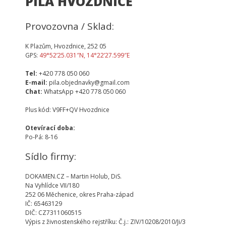
PILA HVOZDNICE
Provozovna / Sklad:
K Plazům, Hvozdnice, 252 05
GPS:
49°52’25.031″N, 14°22’27.599″E
Tel:
+420 778 050 060
E-mail:
pila.objednavky@gmail.com
Chat:
WhatsApp +420 778 050 060
Plus kód: V9FF+QV Hvozdnice
Otevírací doba:
Po-Pá: 8-16
Sídlo firmy:
DOKAMEN.CZ – Martin Holub, DiS.
Na Vyhlídce VII/180
252 06 Měchenice, okres Praha-západ
IČ: 65463129
DIČ: CZ7311060515
Výpis z živnostenského rejstříku: Č.j.: ZIV/10208/2010/Ji/3