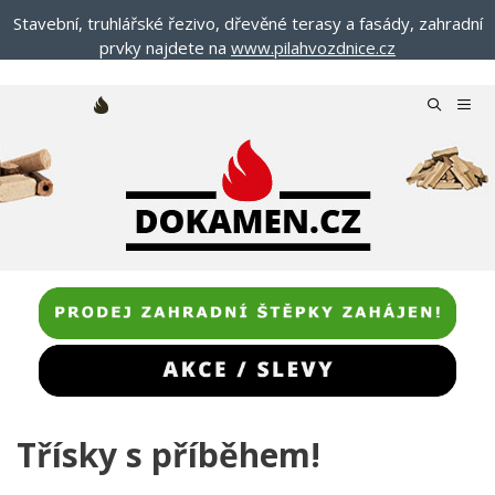
Přeskočit
Stavební, truhlářské řezivo, dřevěné terasy a fasády, zahradní
na
prvky najdete na
www.pilahvozdnice.cz
obsah
Menu
Třísky s příběhem!