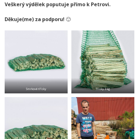
Veškerý výdělek poputuje přímo k Petrovi.
Děkuje(me) za podporu!
🙂
Smrkové třísky
Třísky 3 kg