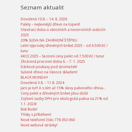
Seznam aktualit
Dovolená 10.8. – 14. 8. 2026
Palety – nejlevnější dřevo na topení!
Otevírací doba o vánočních a novoročních svátcích
2025
20% SLEVA NA ZAHRADNÍ ŠTĚPKU
Letní výprodej dřevěných briket 2025 – od 6.500 Kč /
tunu
AKCE 2025 – Sezonní ceny pelet od 7.500 Kč / tunu!
Zkrácená pracovní doba 6. – 7. 1. 2025
Dárkové poukazy pod stromeček!
Sušené dřevo na Vánoce skladem!
BLACK MONDAY
Dovolená 3.8. – 11.8. 2024
Jaro je tu!!! A s ním až 15% slevy palivového dřeva…
Ceny pelet a dřevěných briket jdou dolů!
Zvýšení sazby DPH pro ekologická paliva na 21% od
1.1. 2024!
Buk Bude!
Třísky s příběhem!
Nové telefonní číslo 778 050 060
Nové webové stránky!