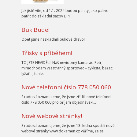
Jak jistě víte, od 1.1. 2024 budou pelety jako palivo
patřit do základní sazby DPH…
Buk Bude!
Opět jsme naskladnili bukové dřevo!
Třísky s příběhem!
TO JSTE NEVIDĚLI! Náš nevidomý kamarád Petr,
mimochodem všestranný sportovec – cyklista, běžec,
lyžař…, tuhle…
Nové telefonní číslo 778 050 060
S radostí oznamujeme, že jsme zřídili nové telefonní
číslo 778 050 060 pro příjem objednávek!…
Nové webové stránky!
S radostí oznamujeme, že jsme 13. ledna spustili nové
webové stránky www.dokamen.cz Věříme, že se…