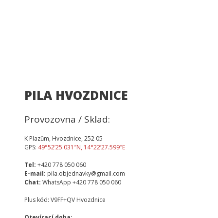
PILA HVOZDNICE
Provozovna / Sklad:
K Plazům, Hvozdnice, 252 05
GPS:
49°52’25.031″N, 14°22’27.599″E
Tel:
+420 778 050 060
E-mail:
pila.objednavky@gmail.com
Chat:
WhatsApp +420 778 050 060
Plus kód: V9FF+QV Hvozdnice
Otevírací doba: