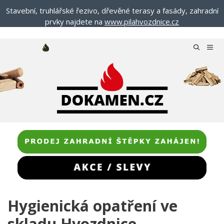
Přeskočit
Stavební, truhlářské řezivo, dřevěné terasy a fasády, zahradní
na
prvky najdete na
www.pilahvozdnice.cz
obsah
Menu
Hygienická opatření ve
skladu Hvozdnice