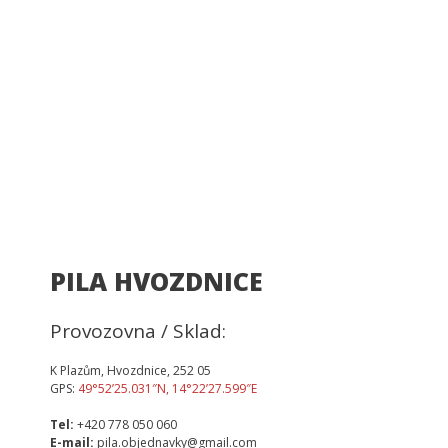
PILA HVOZDNICE
Provozovna / Sklad:
K Plazům, Hvozdnice, 252 05
GPS:
49°52’25.031″N, 14°22’27.599″E
Tel:
+420 778 050 060
E-mail:
pila.objednavky@gmail.com