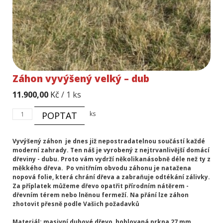
Záhon vyvýšený velký – dub
11.900,00
Kč
/ 1 ks
Záhon
POPTAT
ks
vyvýšený
velký
-
Vyvýšený záhon je dnes již nepostradatelnou součástí každé
dub
moderní zahrady. Ten náš je vyrobený z nejtrvanlivější domácí
množství
dřeviny - dubu. Proto vám vydrží několikanásobně déle než ty z
měkkého dřeva. Po vnitřním obvodu záhonu je natažena
nopová folie, která chrání dřeva a zabraňuje odtékání zálivky.
Za příplatek můžeme dřevo opatřit přírodním nátěrem -
dřevním térem nebo lněnou fermeží. Na přání lze záhon
zhotovit přesně podle Vašich požadavků
Materiál: masivní dubové dřevo, hoblovaná prkna 27 mm