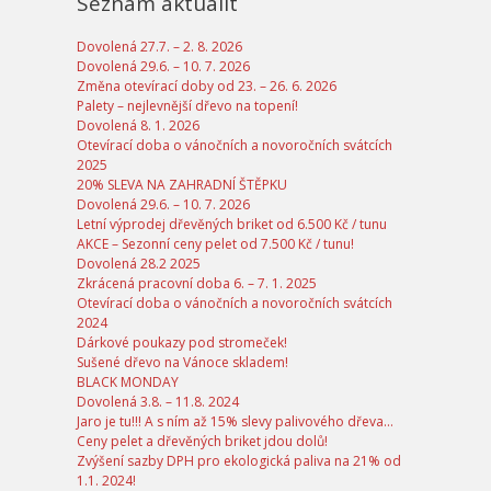
Seznam aktualit
Dovolená 27.7. – 2. 8. 2026
Dovolená 29.6. – 10. 7. 2026
Změna otevírací doby od 23. – 26. 6. 2026
Palety – nejlevnější dřevo na topení!
Dovolená 8. 1. 2026
Otevírací doba o vánočních a novoročních svátcích
2025
20% SLEVA NA ZAHRADNÍ ŠTĚPKU
Dovolená 29.6. – 10. 7. 2026
Letní výprodej dřevěných briket od 6.500 Kč / tunu
AKCE – Sezonní ceny pelet od 7.500 Kč / tunu!
Dovolená 28.2 2025
Zkrácená pracovní doba 6. – 7. 1. 2025
Otevírací doba o vánočních a novoročních svátcích
2024
Dárkové poukazy pod stromeček!
Sušené dřevo na Vánoce skladem!
BLACK MONDAY
Dovolená 3.8. – 11.8. 2024
Jaro je tu!!! A s ním až 15% slevy palivového dřeva…
Ceny pelet a dřevěných briket jdou dolů!
Zvýšení sazby DPH pro ekologická paliva na 21% od
1.1. 2024!