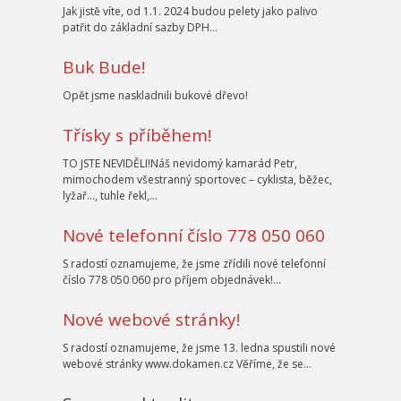
Jak jistě víte, od 1.1. 2024 budou pelety jako palivo
patřit do základní sazby DPH…
Buk Bude!
Opět jsme naskladnili bukové dřevo!
Třísky s příběhem!
TO JSTE NEVIDĚLI!Náš nevidomý kamarád Petr,
mimochodem všestranný sportovec – cyklista, běžec,
lyžař…, tuhle řekl,…
Nové telefonní číslo 778 050 060
S radostí oznamujeme, že jsme zřídili nové telefonní
číslo 778 050 060 pro příjem objednávek!…
Nové webové stránky!
S radostí oznamujeme, že jsme 13. ledna spustili nové
webové stránky www.dokamen.cz Věříme, že se…