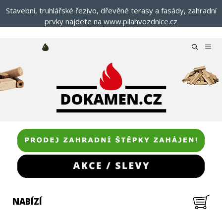
Přeskočit
Stavební, truhlářské řezivo, dřevěné terasy a fasády, zahradní
na
prvky najdete na
www.pilahvozdnice.cz
obsah
Menu
NABÍZÍ