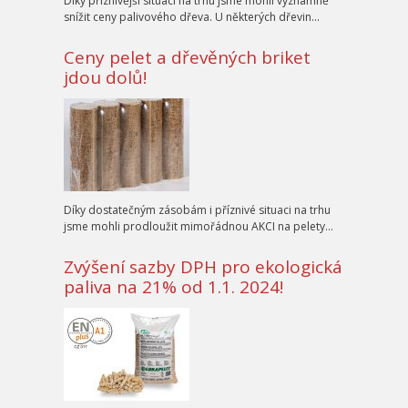
Díky příznivější situaci na trhu jsme mohli významně
snížit ceny palivového dřeva. U některých dřevin…
Ceny pelet a dřevěných briket
jdou dolů!
Díky dostatečným zásobám i příznivé situaci na trhu
jsme mohli prodloužit mimořádnou AKCI na pelety…
Zvýšení sazby DPH pro ekologická
paliva na 21% od 1.1. 2024!