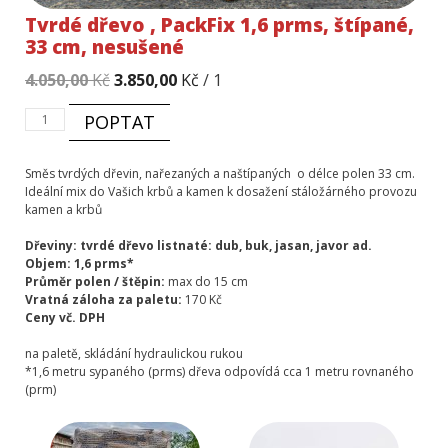
Tvrdé dřevo , PackFix 1,6 prms, štípané,
33 cm, nesušené
Původní
Aktuální
4.050,00
Kč
3.850,00
Kč
/ 1
cena
cena
Tvrdé
POPTAT
byla:
je:
dřevo
4.050,00 Kč.
3.850,00 Kč.
,
PackFix
Směs tvrdých dřevin, nařezaných a naštípaných o délce polen 33 cm.
1,6
Ideální mix do Vašich krbů a kamen k dosažení stáložárného provozu
prms,
kamen a krbů
štípané,
33
Dřeviny: tvrdé dřevo listnaté: dub, buk, jasan, javor ad.
cm,
Objem: 1,6 prms*
nesušené
Průměr polen
/ štěpin:
max do 15 cm
množství
Vratná záloha za paletu:
170 Kč
Ceny vč. DPH
na paletě, skládání hydraulickou rukou
*1,6 metru sypaného (prms) dřeva odpovídá cca 1 metru rovnaného
(prm)