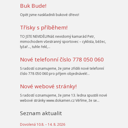
Buk Bude!
Opět jsme naskladnili bukové dřevo!
Třísky s příběhem!
TO JSTE NEVIDĚLI!Náš nevidomý kamarád Petr,
mimochodem všestranný sportovec – cyklista, běžec,
lyžař…, tuhle řekl,…
Nové telefonní číslo 778 050 060
S radostí oznamujeme, že jsme zřídili nové telefonní
číslo 778 050 060 pro příjem objednávek!…
Nové webové stránky!
S radostí oznamujeme, že jsme 13. ledna spustili nové
webové stránky www.dokamen.cz Věříme, že se…
Seznam aktualit
Dovolená 10.8. – 14. 8. 2026