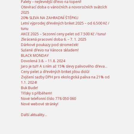
Palety – nejlevnější dřevo na topení!
Otevírací doba o vánočních a novoročních svátcích
2025
20% SLEVA NA ZAHRADNÍ ŠTĚPKU
Letní výprodej dřevěných briket 2025 – od 6.500 Kč /
tunu
AKCE 2025 – Sezonní ceny pelet od 7.500 Kč / tunu!
Zkrácená pracovní doba 6. – 7. 1. 2025
Dárkové poukazy pod stromeček!
Sušené dřevo na Vánoce skladem!
BLACK MONDAY
Dovolená 3.8. – 11.8. 2024
Jaro je tu!!! A s ním až 15% slevy palivového dřeva…
Ceny pelet a dřevěných briket jdou dolů!
Zvýšení sazby DPH pro ekologická paliva na 21% od
1.1. 2024!
Buk Bude!
Třísky s příběhem!
Nové telefonní číslo 778 050 060
Nové webové stránky!
Další aktuality...