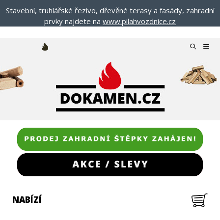
Přeskočit
Stavební, truhlářské řezivo, dřevěné terasy a fasády, zahradní
na
prvky najdete na
www.pilahvozdnice.cz
obsah
Menu
NABÍZÍ