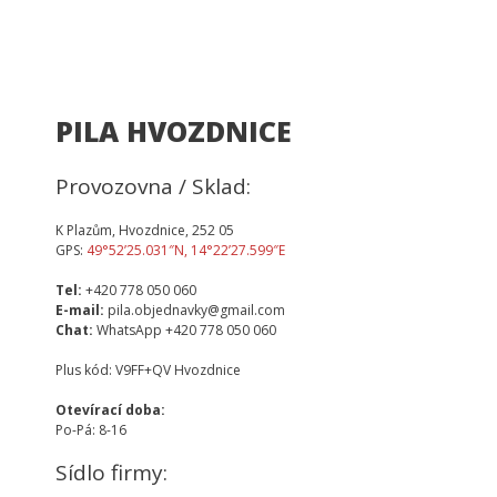
PILA HVOZDNICE
Provozovna / Sklad:
K Plazům, Hvozdnice, 252 05
GPS:
49°52’25.031″N, 14°22’27.599″E
Tel:
+420 778 050 060
E-mail:
pila.objednavky@gmail.com
Chat:
WhatsApp +420 778 050 060
Plus kód: V9FF+QV Hvozdnice
Otevírací doba:
Po-Pá: 8-16
Sídlo firmy: