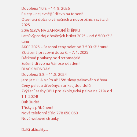
Dovolená 10.8. – 14. 8. 2026
Palety – nejlevnější dřevo na topení!
Otevírací doba o vánočních a novoročních svátcích
2025
20% SLEVA NA ZAHRADNÍ ŠTĚPKU
Letní výprodej dřevěných briket 2025 – od 6.500 Kč /
tunu
AKCE 2025 – Sezonní ceny pelet od 7.500 Kč / tunu!
Zkrácená pracovní doba 6. – 7. 1. 2025
Dárkové poukazy pod stromeček!
Sušené dřevo na Vánoce skladem!
BLACK MONDAY
Dovolená 3.8. – 11.8. 2024
Jaro je tu!!! A s ním až 15% slevy palivového dřeva…
Ceny pelet a dřevěných briket jdou dolů!
Zvýšení sazby DPH pro ekologická paliva na 21% od
1.1. 2024!
Buk Bude!
Třísky s příběhem!
Nové telefonní číslo 778 050 060
Nové webové stránky!
Další aktuality...