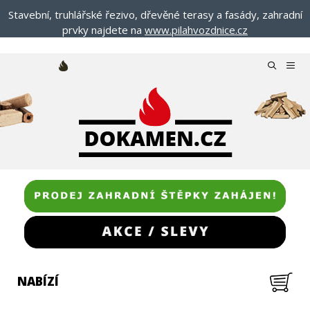
Přeskočit
Stavební, truhlářské řezivo, dřevěné terasy a fasády, zahradní
na
prvky najdete na
www.pilahvozdnice.cz
obsah
Menu
NABÍZÍ