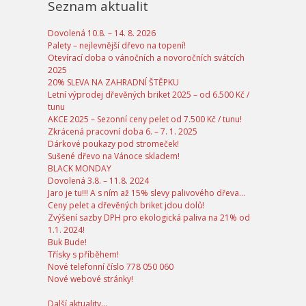
Seznam aktualit
Dovolená 10.8. – 14. 8. 2026
Palety – nejlevnější dřevo na topení!
Otevírací doba o vánočních a novoročních svátcích
2025
20% SLEVA NA ZAHRADNÍ ŠTĚPKU
Letní výprodej dřevěných briket 2025 – od 6.500 Kč /
tunu
AKCE 2025 – Sezonní ceny pelet od 7.500 Kč / tunu!
Zkrácená pracovní doba 6. – 7. 1. 2025
Dárkové poukazy pod stromeček!
Sušené dřevo na Vánoce skladem!
BLACK MONDAY
Dovolená 3.8. – 11.8. 2024
Jaro je tu!!! A s ním až 15% slevy palivového dřeva…
Ceny pelet a dřevěných briket jdou dolů!
Zvýšení sazby DPH pro ekologická paliva na 21% od
1.1. 2024!
Buk Bude!
Třísky s příběhem!
Nové telefonní číslo 778 050 060
Nové webové stránky!
Další aktuality...