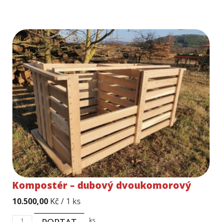
Kompostér – dubový dvoukomorový
10.500,00
Kč
/ 1 ks
Kompostér
ks