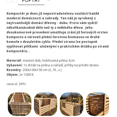
POPTAT
-
dubový
dvoukomorový
Kompostér je dnes již nepostradatelnou součástí každé
množství
moderní domácnosti a zahrady. Ten náš je vyrobený z
nejtrvanlivější domácí dřeviny - dubu. Proto vám vydrží
několikanásobně déle než ty z měkkého dřeva. Jeho
dvoukomorové provedení umožňuje zrání již hotových vrstev
kompostu a zároveň plnění čerstvou biomasou ve druhé
komoře v dvouletém cyklu. Přední stranu lze postupně
vyplňovat příčkami uloženými v praktickém držáku po straně
kompostéru...
Materiál:
masivní dub, hoblovaná prkna 3cm
Vybavení:
1x držák na prkna a nářadí, příčky na přední stranu
Rozměry:
200x100x100 cm (š., hl., v.)
Objem:
2x 1000 lt.
cena vč. DPH