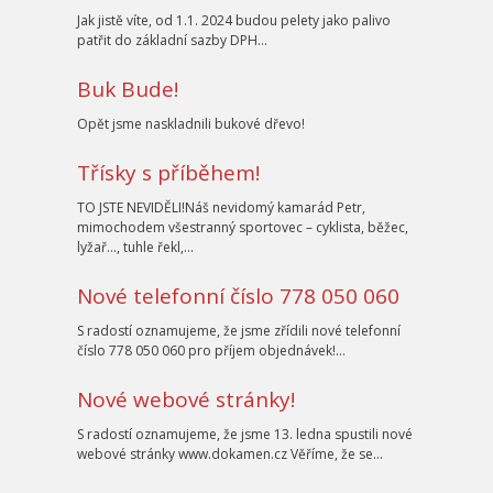
Jak jistě víte, od 1.1. 2024 budou pelety jako palivo
patřit do základní sazby DPH…
Buk Bude!
Opět jsme naskladnili bukové dřevo!
Třísky s příběhem!
TO JSTE NEVIDĚLI!Náš nevidomý kamarád Petr,
mimochodem všestranný sportovec – cyklista, běžec,
lyžař…, tuhle řekl,…
Nové telefonní číslo 778 050 060
S radostí oznamujeme, že jsme zřídili nové telefonní
číslo 778 050 060 pro příjem objednávek!…
Nové webové stránky!
S radostí oznamujeme, že jsme 13. ledna spustili nové
webové stránky www.dokamen.cz Věříme, že se…