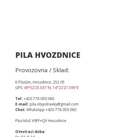
PILA HVOZDNICE
Provozovna / Sklad:
K Plazům, Hvozdnice, 252 05
GPS:
49°52’25.031″N, 14°22’27.599″E
Tel:
+420 778 050 060
E-mail:
pila.objednavky@gmail.com
Chat:
WhatsApp +420 778 050 060
Plus kód: V9FF+QV Hvozdnice
Otevírací doba: