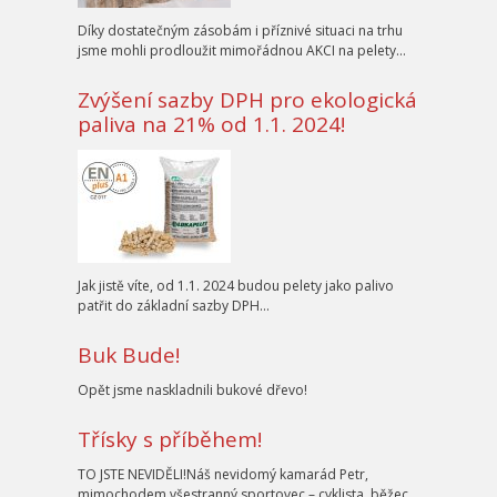
Díky dostatečným zásobám i příznivé situaci na trhu
jsme mohli prodloužit mimořádnou AKCI na pelety…
Zvýšení sazby DPH pro ekologická
paliva na 21% od 1.1. 2024!
Jak jistě víte, od 1.1. 2024 budou pelety jako palivo
patřit do základní sazby DPH…
Buk Bude!
Opět jsme naskladnili bukové dřevo!
Třísky s příběhem!
TO JSTE NEVIDĚLI!Náš nevidomý kamarád Petr,
mimochodem všestranný sportovec – cyklista, běžec,