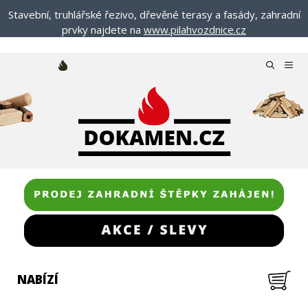
Přeskočit
Stavební, truhlářské řezivo, dřevěné terasy a fasády, zahradní
na
prvky najdete na
www.pilahvozdnice.cz
obsah
Menu
NABÍZÍ