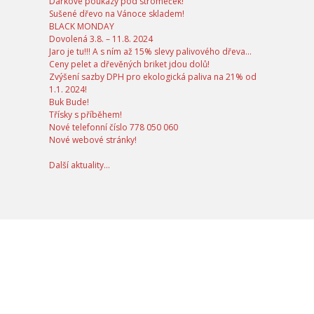
Dárkové poukazy pod stromeček!
Sušené dřevo na Vánoce skladem!
BLACK MONDAY
Dovolená 3.8. – 11.8. 2024
Jaro je tu!!! A s ním až 15% slevy palivového dřeva…
Ceny pelet a dřevěných briket jdou dolů!
Zvýšení sazby DPH pro ekologická paliva na 21% od
1.1. 2024!
Buk Bude!
Třísky s příběhem!
Nové telefonní číslo 778 050 060
Nové webové stránky!
Další aktuality...