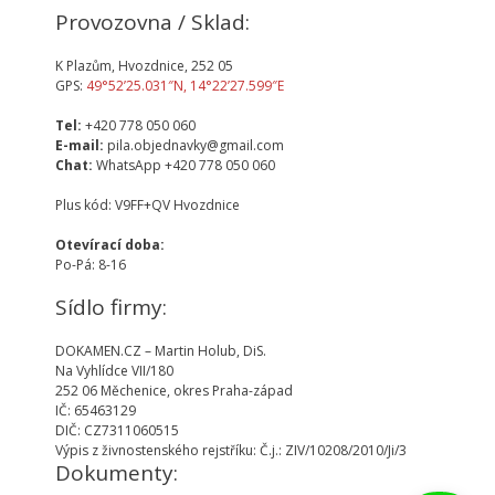
Provozovna / Sklad:
K Plazům, Hvozdnice, 252 05
GPS:
49°52’25.031″N, 14°22’27.599″E
Tel:
+420 778 050 060
E-mail:
pila.objednavky@gmail.com
Chat:
WhatsApp +420 778 050 060
Plus kód: V9FF+QV Hvozdnice
Otevírací doba:
Po-Pá: 8-16
Sídlo firmy:
DOKAMEN.CZ – Martin Holub, DiS.
Na Vyhlídce VII/180
252 06 Měchenice, okres Praha-západ
IČ: 65463129
DIČ: CZ7311060515
Výpis z živnostenského rejstříku: Č.j.: ZIV/10208/2010/Ji/3
Dokumenty: