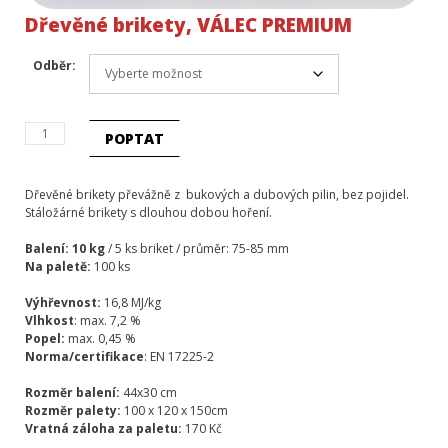
Dřevěné brikety, VÁLEC PREMIUM
Odběr:
Dřevěné
POPTAT
brikety,
VÁLEC
PREMIUM
Dřevěné brikety převážně z bukových a dubových pilin, bez pojidel.
množství
Stáložárné brikety s dlouhou dobou hoření.
Balení: 10 kg
/ 5 ks briket / průměr: 75-85 mm
Na paletě:
100 ks
Výhřevnost:
16,8 MJ/kg
Vlhkost
: max. 7,2 %
Popel:
max. 0,45 %
Norma/certifikace
: EN 17225-2
Rozměr balení:
44x30 cm
Rozměr palety:
100 x 120 x 150cm
Vratná záloha za paletu:
170 Kč