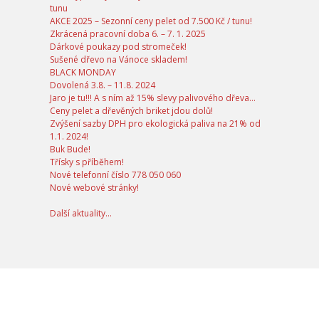
tunu
AKCE 2025 – Sezonní ceny pelet od 7.500 Kč / tunu!
Zkrácená pracovní doba 6. – 7. 1. 2025
Dárkové poukazy pod stromeček!
Sušené dřevo na Vánoce skladem!
BLACK MONDAY
Dovolená 3.8. – 11.8. 2024
Jaro je tu!!! A s ním až 15% slevy palivového dřeva…
Ceny pelet a dřevěných briket jdou dolů!
Zvýšení sazby DPH pro ekologická paliva na 21% od
1.1. 2024!
Buk Bude!
Třísky s příběhem!
Nové telefonní číslo 778 050 060
Nové webové stránky!
Další aktuality...