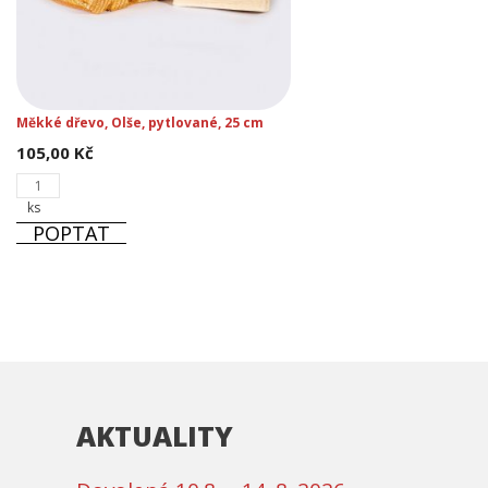
Měkké dřevo, Olše, pytlované, 25 cm
105,00
Kč
Měkké
dřevo,
ks
Olše,
POPTAT
pytlované,
25
cm
množství
AKTUALITY