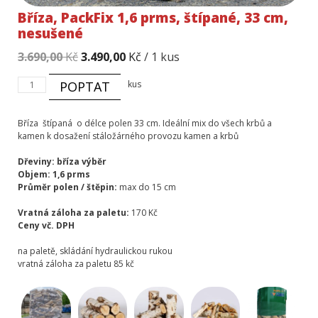
Bříza, PackFix 1,6 prms, štípané, 33 cm,
nesušené
Původní
Aktuální
3.690,00
Kč
3.490,00
Kč
/ 1 kus
cena
cena
Bříza,
POPTAT
kus
byla:
je:
PackFix
3.690,00 Kč.
3.490,00 Kč.
1,6
prms,
Bříza štípaná o délce polen 33 cm. Ideální mix do všech krbů a
štípané,
kamen k dosažení stáložárného provozu kamen a krbů
33
cm,
Dřeviny: bříza výběr
nesušené
Objem: 1,6 prms
množství
Průměr polen
/ štěpin:
max do 15 cm
Vratná záloha za paletu:
170 Kč
Ceny vč. DPH
na paletě, skládání hydraulickou rukou
vratná záloha za paletu 85 kč