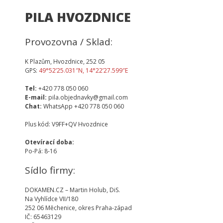
PILA HVOZDNICE
Provozovna / Sklad:
K Plazům, Hvozdnice, 252 05
GPS:
49°52’25.031″N, 14°22’27.599″E
Tel:
+420 778 050 060
E-mail:
pila.objednavky@gmail.com
Chat:
WhatsApp +420 778 050 060
Plus kód: V9FF+QV Hvozdnice
Otevírací doba:
Po-Pá: 8-16
Sídlo firmy:
DOKAMEN.CZ – Martin Holub, DiS.
Na Vyhlídce VII/180
252 06 Měchenice, okres Praha-západ
IČ: 65463129