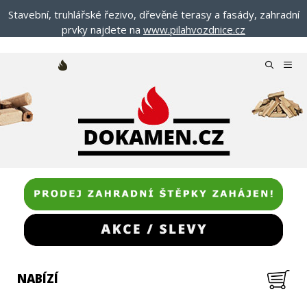
Přeskočit
Stavební, truhlářské řezivo, dřevěné terasy a fasády, zahradní
na
prvky najdete na
www.pilahvozdnice.cz
obsah
Menu
NABÍZÍ