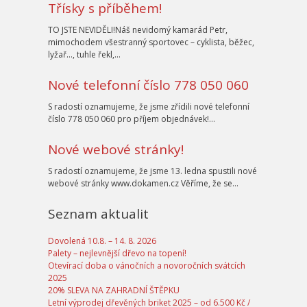
Třísky s příběhem!
TO JSTE NEVIDĚLI!Náš nevidomý kamarád Petr,
mimochodem všestranný sportovec – cyklista, běžec,
lyžař…, tuhle řekl,…
Nové telefonní číslo 778 050 060
S radostí oznamujeme, že jsme zřídili nové telefonní
číslo 778 050 060 pro příjem objednávek!…
Nové webové stránky!
S radostí oznamujeme, že jsme 13. ledna spustili nové
webové stránky www.dokamen.cz Věříme, že se…
Seznam aktualit
Dovolená 10.8. – 14. 8. 2026
Palety – nejlevnější dřevo na topení!
Otevírací doba o vánočních a novoročních svátcích
2025
20% SLEVA NA ZAHRADNÍ ŠTĚPKU
Letní výprodej dřevěných briket 2025 – od 6.500 Kč /