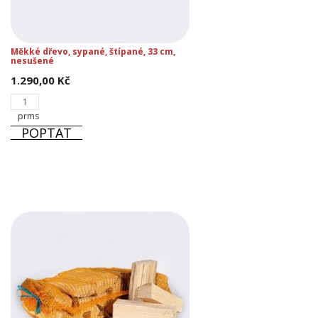
Měkké dřevo, sypané, štípané, 33 cm,
nesušené
1.290,00
Kč
Měkké
dřevo,
prms
sypané,
POPTAT
štípané,
33
cm,
nesušené
množství